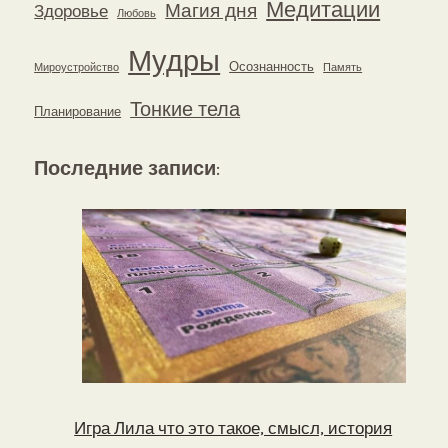
Медитации
Магия дня
Здоровье
Любовь
Мудры
Осознанность
Мироустройство
Память
Тонкие тела
Планирование
Последние записи
:
Игра Лила что это такое, смысл, история