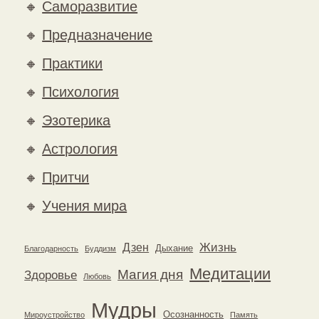
🔸
Саморазвитие
🔸
Предназначение
🔸
Практики
🔸
Психология
🔸
Эзотерика
🔸
Астрология
🔸
Притчи
🔸
Учения мира
Жизнь
Дзен
Дыхание
Благодарность
Буддизм
Медитации
Магия дня
Здоровье
Любовь
Мудры
Осознанность
Мироустройство
Память