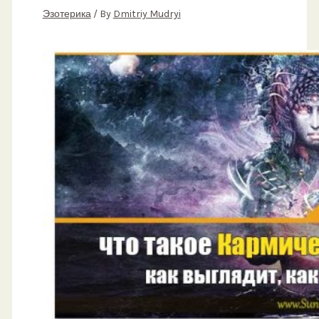
Эзотерика
/ By
Dmitriy Mudryi