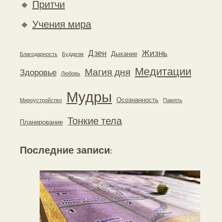
🔸
Притчи
🔸
Учения мира
Жизнь
Дзен
Дыхание
Благодарность
Буддизм
Медитации
Магия дня
Здоровье
Любовь
Мудры
Осознанность
Мироустройство
Память
Тонкие тела
Планирование
Последние записи
: