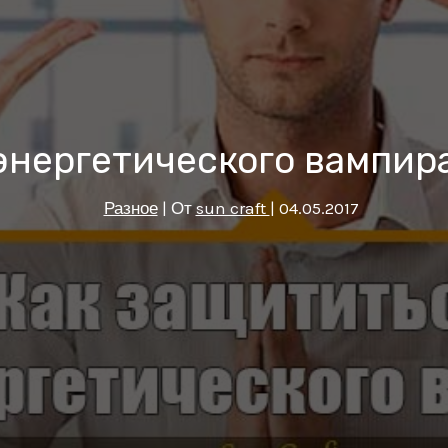
энергетического вампира
Разное
| От
sun craft
|
04.05.2017