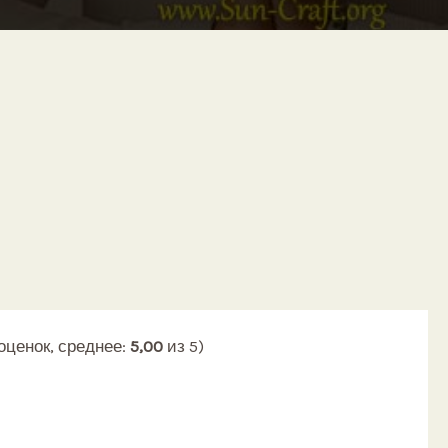
 энергетического вампира? Способы и советы.
оценок, среднее:
5,00
из 5)