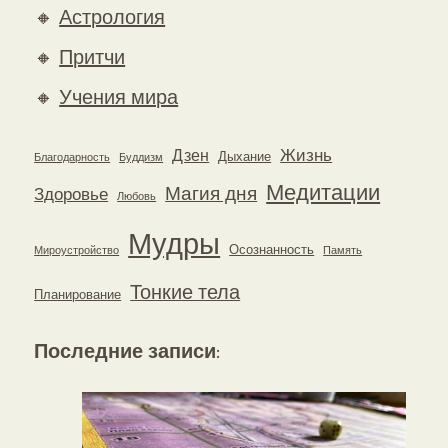
🔸
Астрология
🔸
Притчи
🔸
Учения мира
Жизнь
Дзен
Дыхание
Благодарность
Буддизм
Медитации
Магия дня
Здоровье
Любовь
Мудры
Осознанность
Мироустройство
Память
Тонкие тела
Планирование
Последние записи
: