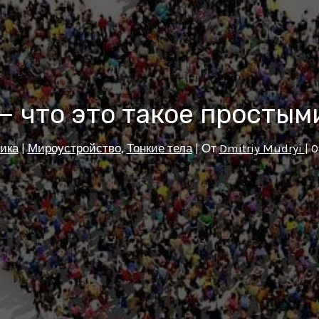
— что это такое простым
ика
|
Мироустройство
,
Тонкие тела
| От
Dmitriy Mudryi
|
0