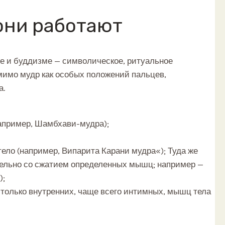
 они работают
зме и буддизме — символическое, ритуальное
 мимо мудр как особых положений пальцев,
а.
апример, Шамбхави-мудра);
тело (например, Випарита Карани мудра«); Туда же
ельно со сжатием определенных мышц; например —
);
только внутренних, чаще всего интимных, мышц тела