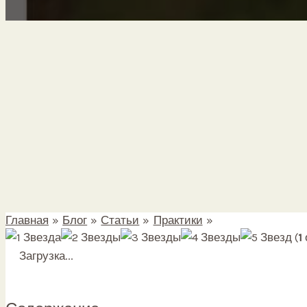
Главная
Блог
Статьи
Практики
Хаста Мудры — Й
(
1
Загрузка...