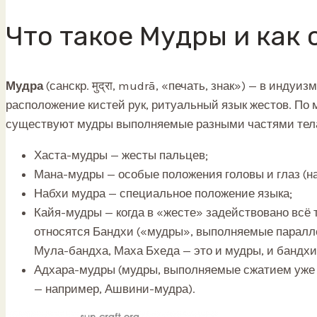
Что такое Мудры и как
Мудра
(санскр.
मुद्रा
,
mudrā
, «печать, знак») — в индуи
расположение кистей рук, ритуальный язык жестов. По
существуют мудры выполняемые разными частями тел
Хаста-мудры — жесты пальцев;
Мана-мудры — особые положения головы и глаз (н
Набхи мудра — специальное положение языка;
Кайя-мудры — когда в «жесте» задействовано всё 
относятся Бандхи («мудры», выполняемые паралл
Мула-бандха, Маха Бхеда — это и мудры, и бандхи
Адхара-мудры (мудры, выполняемые сжатием уже 
— например, Ашвини-мудра).