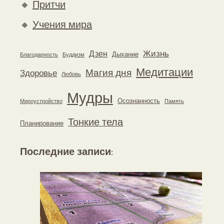
🔸
Притчи
🔸
Учения мира
Жизнь
Дзен
Дыхание
Благодарность
Буддизм
Медитации
Магия дня
Здоровье
Любовь
Мудры
Осознанность
Мироустройство
Память
Тонкие тела
Планирование
Последние записи
: