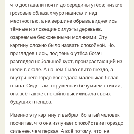
что доставали почти до середины утёса; низкие
грозовые облака хмуро нависали над
местностью, а на вершине обрыва виднелись
тёмные и зловещие силуэты деревьев,
озаряемые бесконечными молниями. Эту
картину сложно было назвать спокойной. Но,
приглядевшись, под тенью утёса богач
разглядел небольшой куст, произрастающий из
щели в скале. А на нём было свито гнездо, а
внутри него гордо восседала маленькая белая
птица. Сидя там, окружённая безумием стихии,
она всё так же спокойно высиживала своих
будущих птенцов.
Именно эту картину и выбрал богатый человек,
посчитав, что она излучает спокойствие гораздо
сильнее, чем первая. А всё потому, что, на