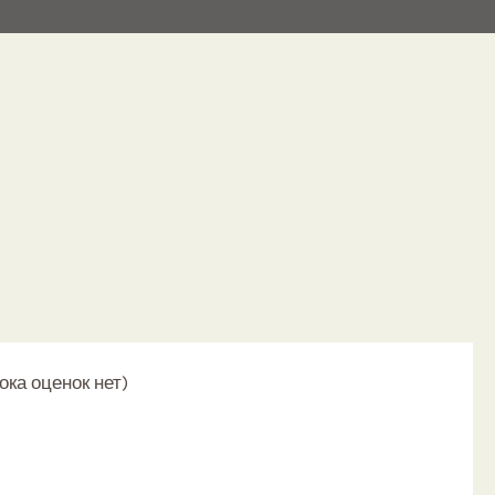
 Влияние, фото, техника выполнения.
ока оценок нет)