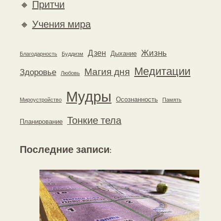
🔸
Притчи
🔸
Учения мира
Жизнь
Дзен
Дыхание
Благодарность
Буддизм
Медитации
Магия дня
Здоровье
Любовь
Мудры
Осознанность
Мироустройство
Память
Тонкие тела
Планирование
Последние записи
: