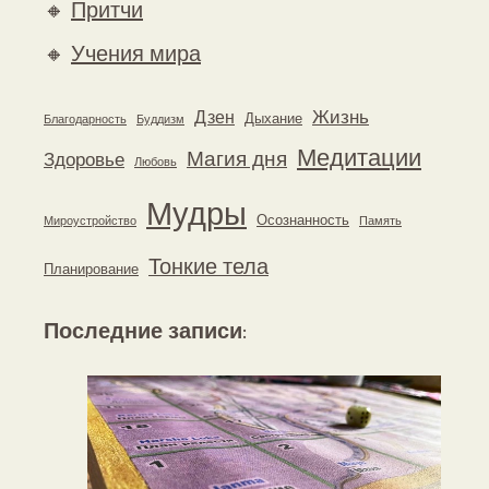
🔸
Притчи
🔸
Учения мира
Жизнь
Дзен
Дыхание
Благодарность
Буддизм
Медитации
Магия дня
Здоровье
Любовь
Мудры
Осознанность
Мироустройство
Память
Тонкие тела
Планирование
Последние записи
: